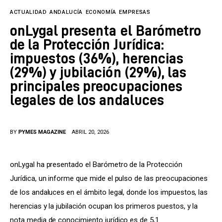
Tecnología
ACTUALIDAD
ANDALUCÍA
ECONOMÍA
EMPRESAS
Cultura
onLygal presenta el Barómetro
de la Protección Jurídica:
LifeStyle
impuestos (36%), herencias
(29%) y jubilación (29%), las
Directorio
principales preocupaciones
legales de los andaluces
BY
PYMES MAGAZINE
ABRIL 20, 2026
onLygal ha presentado el Barómetro de la Protección 
Jurídica, un informe que mide el pulso de las preocupaciones 
de los andaluces en el ámbito legal, donde los impuestos, las 
herencias y la jubilación ocupan los primeros puestos, y la 
nota media de conocimiento jurídico es de 5,1.