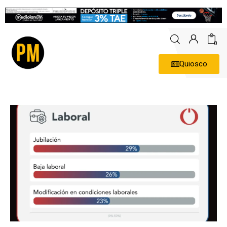
0
Quiosco
Actualidad
Política
Economía
Empresas
Entrevistas
Expertos