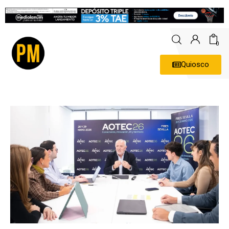
0
Quiosco
Actualidad
Política
Economía
Empresas
Entrevistas
Expertos