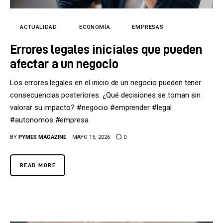
Tecnología
Cultura
ACTUALIDAD
ECONOMÍA
EMPRESAS
Errores legales iniciales que pueden
LifeStyle
afectar a un negocio
Directorio
Los errores legales en el inicio de un negocio pueden tener
consecuencias posteriores. ¿Qué decisiones se toman sin
valorar su impacto? #negocio #emprender #legal
#autonomos #empresa
BY
PYMES MAGAZINE
MAYO 15, 2026
0
READ MORE