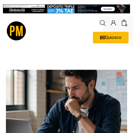
0
Quiosco
Actualidad
Política
Economía
Empresas
Entrevistas
Expertos