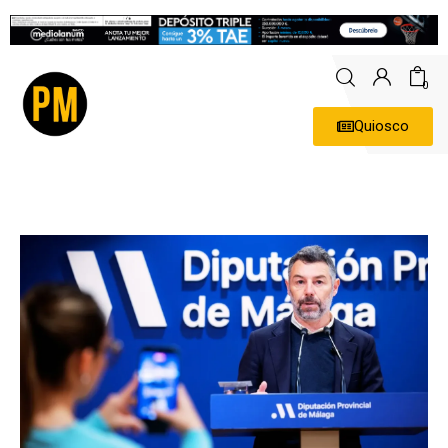
0
Quiosco
Actualidad
Política
Economía
Empresas
Entrevistas
Expertos