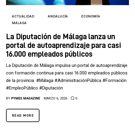
Tecnología
Cultura
ACTUALIDAD
ANDALUCÍA
ECONOMÍA
MÁLAGA
LifeStyle
La Diputación de Málaga lanza un
portal de autoaprendizaje para casi
Directorio
16.000 empleados públicos
La Diputación de Málaga impulsa un portal de autoaprendizaje
con formación continua para casi 16.000 empleados públicos
de la provincia. #Málaga #AdministraciónPública #Formación
#EmpleoPúblico #Diputación
BY
PYMES MAGAZINE
MARZO 6, 2026
0
READ MORE