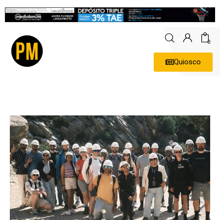
0
Quiosco
Actualidad
Política
Economía
Empresas
Entrevistas
Expertos