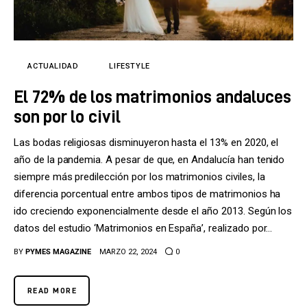
Tecnología
Cultura
ACTUALIDAD
LIFESTYLE
LifeStyle
El 72% de los matrimonios andaluces
Directorio
son por lo civil
Las bodas religiosas disminuyeron hasta el 13% en 2020, el
año de la pandemia. A pesar de que, en Andalucía han tenido
siempre más predilección por los matrimonios civiles, la
diferencia porcentual entre ambos tipos de matrimonios ha
ido creciendo exponencialmente desde el año 2013. Según los
datos del estudio ‘Matrimonios en España’, realizado por…
BY
PYMES MAGAZINE
MARZO 22, 2024
0
READ MORE