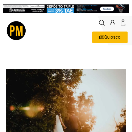
0
Quiosco
Actualidad
Política
Economía
Empresas
Entrevistas
Expertos