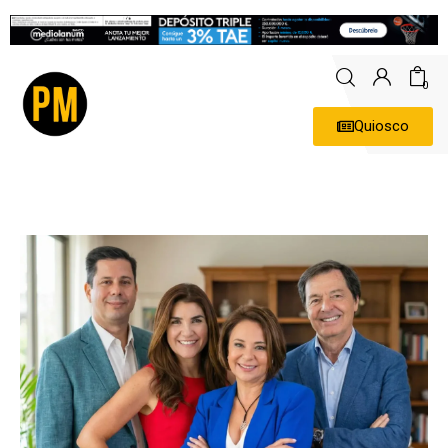
0
Quiosco
Actualidad
Política
Economía
Empresas
Entrevistas
Expertos