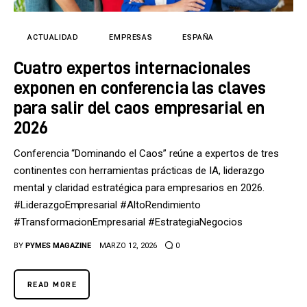
Tecnología
Cultura
ACTUALIDAD
EMPRESAS
ESPAÑA
Cuatro expertos internacionales
LifeStyle
exponen en conferencia las claves
Directorio
para salir del caos empresarial en
2026
Conferencia “Dominando el Caos” reúne a expertos de tres
continentes con herramientas prácticas de IA, liderazgo
mental y claridad estratégica para empresarios en 2026.
#LiderazgoEmpresarial #AltoRendimiento
#TransformacionEmpresarial #EstrategiaNegocios
BY
PYMES MAGAZINE
MARZO 12, 2026
0
READ MORE