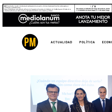
Actualidad
Política
Economía
ACTUALIDAD
POLÍTICA
ECON
Empresas
Entrevistas
Expertos
Tecnología
Cultura
LifeStyle