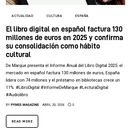
Tecnología
Cultura
ACTUALIDAD
CULTURA
ESPAÑA
El libro digital en español factura 130
LifeStyle
millones de euros en 2025 y confirma
Directorio
su consolidación como hábito
cultural
De Marque presenta el Informe Anual del Libro Digital 2025: el
mercado en español factura 130 millones de euros, España
lidera con 74 millones y el préstamo en bibliotecas crece un
11%. #LibroDigital #InformeDeMarque #LecturaDigital
#Audiolibro
BY
PYMES MAGAZINE
ABRIL 20, 2026
0
READ MORE