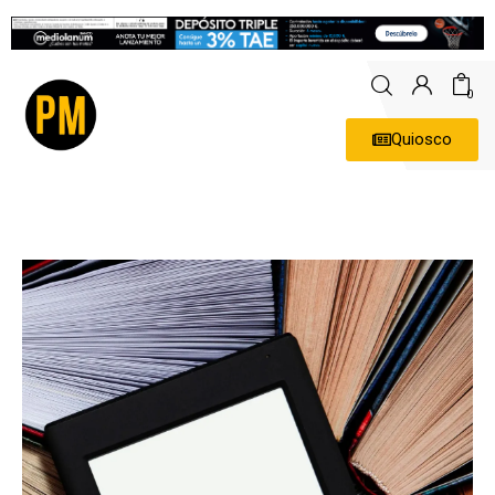
0
Quiosco
Actualidad
Política
Economía
Empresas
Entrevistas
Expertos