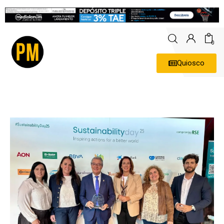
0
Quiosco
Actualidad
Política
Economía
Empresas
Entrevistas
Expertos