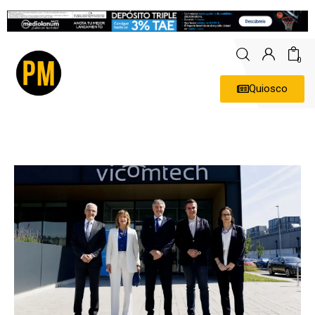
0
Quiosco
Actualidad
Política
Economía
Empresas
Entrevistas
Expertos