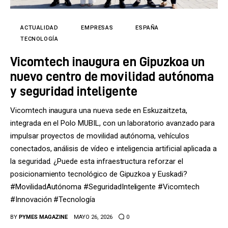
Tecnología
Cultura
ACTUALIDAD
EMPRESAS
ESPAÑA
TECNOLOGÍA
LifeStyle
Vicomtech inaugura en Gipuzkoa un
nuevo centro de movilidad autónoma
Directorio
y seguridad inteligente
Vicomtech inaugura una nueva sede en Eskuzaitzeta,
integrada en el Polo MUBIL, con un laboratorio avanzado para
impulsar proyectos de movilidad autónoma, vehículos
conectados, análisis de vídeo e inteligencia artificial aplicada a
la seguridad. ¿Puede esta infraestructura reforzar el
posicionamiento tecnológico de Gipuzkoa y Euskadi?
#MovilidadAutónoma #SeguridadInteligente #Vicomtech
#Innovación #Tecnología
BY
PYMES MAGAZINE
MAYO 26, 2026
0