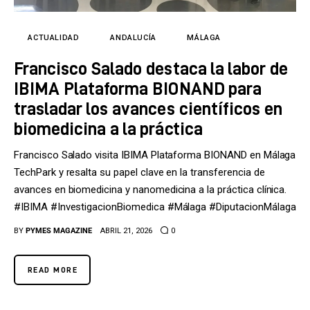
Tecnología
Cultura
ACTUALIDAD
ANDALUCÍA
MÁLAGA
Francisco Salado destaca la labor de
LifeStyle
IBIMA Plataforma BIONAND para
Directorio
trasladar los avances científicos en
biomedicina a la práctica
Francisco Salado visita IBIMA Plataforma BIONAND en Málaga
TechPark y resalta su papel clave en la transferencia de
avances en biomedicina y nanomedicina a la práctica clínica.
#IBIMA #InvestigacionBiomedica #Málaga #DiputacionMálaga
BY
PYMES MAGAZINE
ABRIL 21, 2026
0
READ MORE