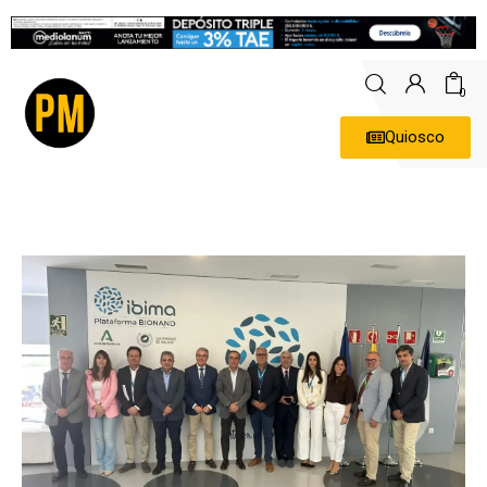
0
Quiosco
Actualidad
Política
Economía
Empresas
Entrevistas
Expertos