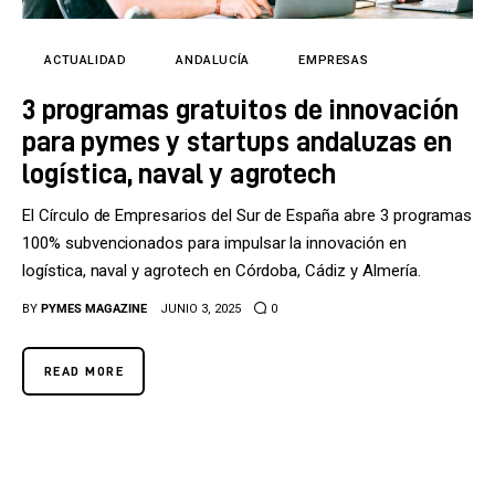
Tecnología
Cultura
ACTUALIDAD
ANDALUCÍA
EMPRESAS
3 programas gratuitos de innovación
LifeStyle
para pymes y startups andaluzas en
Directorio
logística, naval y agrotech
El Círculo de Empresarios del Sur de España abre 3 programas
100% subvencionados para impulsar la innovación en
logística, naval y agrotech en Córdoba, Cádiz y Almería.
BY
PYMES MAGAZINE
JUNIO 3, 2025
0
READ MORE