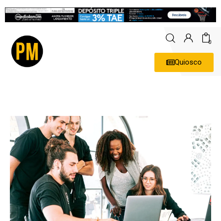
0
Quiosco
Actualidad
Política
Economía
Empresas
Entrevistas
Expertos