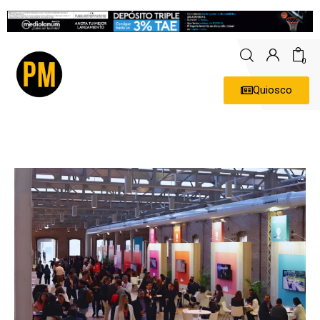
0
Quiosco
Actualidad
Política
Economía
Empresas
Entrevistas
Expertos