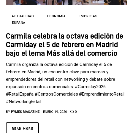
Tecnología
Cultura
ACTUALIDAD
ECONOMÍA
EMPRESAS
ESPAÑA
LifeStyle
Carmila celebra la octava edición de
Carmiday el 5 de febrero en Madrid
Directorio
bajo el lema Más allá del comercio
Carmila organiza la octava edición de Carmiday el 5 de
febrero en Madrid, un encuentro clave para marcas y
emprendedores del retail con networking y debate sobre
expansión en centros comerciales. #Carmiday2026
#RetailEspaña #CentrosComerciales #EmprendimientoRetail
#NetworkingRetail
BY
PYMES MAGAZINE
ENERO 19, 2026
0
READ MORE