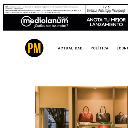
Actualidad
Política
Economía
ACTUALIDAD
POLÍTICA
ECON
Empresas
Entrevistas
Expertos
Tecnología
Cultura
LifeStyle