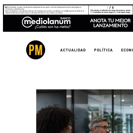
Actualidad
Política
Economía
ACTUALIDAD
POLÍTICA
ECON
Empresas
Entrevistas
Expertos
Tecnología
Cultura
LifeStyle