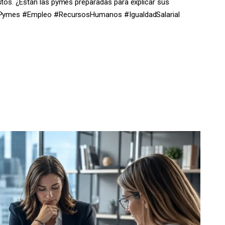
stos. ¿Están las pymes preparadas para explicar sus
l #Pymes #Empleo #RecursosHumanos #IgualdadSalarial