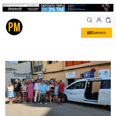
0
Quiosco
Actualidad
Política
Economía
Empresas
Entrevistas
Expertos