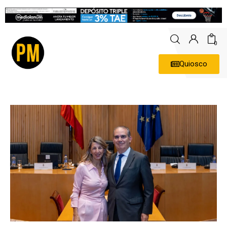
0
Quiosco
Actualidad
Política
Economía
Empresas
Entrevistas
Expertos