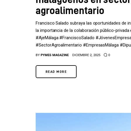
agroalimentario
Francisco Salado subraya las oportunidades de i
la importancia de la colaboración público-privad
#AjeMálaga #FranciscoSalado #JóvenesEmpresari
#SectorAgroalimentario #EmpresasMálaga #Dip
BY
PYMES MAGAZINE
DICIEMBRE 2, 2025
0
READ MORE