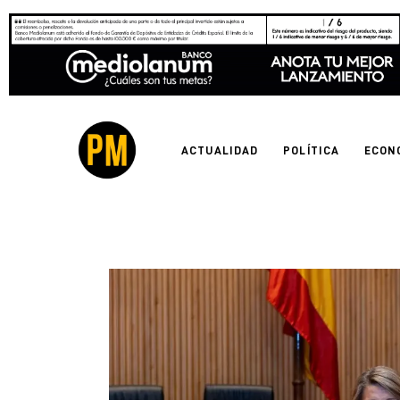
Actualidad
Política
Economía
ACTUALIDAD
POLÍTICA
ECON
Empresas
Entrevistas
Expertos
Tecnología
Cultura
LifeStyle