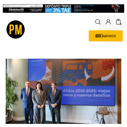
0
Quiosco
Actualidad
Política
Economía
Empresas
Entrevistas
Expertos