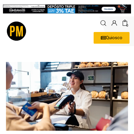
0
Quiosco
Actualidad
Política
Economía
Empresas
Entrevistas
Expertos