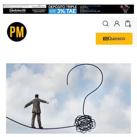
0
Quiosco
Actualidad
Política
Economía
Empresas
Entrevistas
Expertos