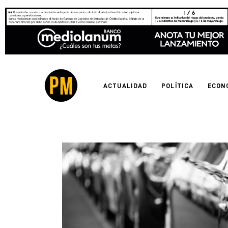
Actualidad
Política
Economía
ACTUALIDAD
POLÍTICA
ECON
Empresas
Entrevistas
Expertos
Tecnología
Cultura
LifeStyle