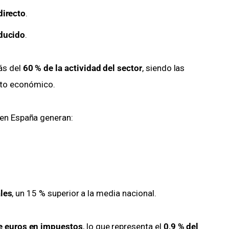
directo
.
nducido
.
s del 
60 % de la actividad del sector
, siendo las 
to económico.
 en España generan:
les
, un 15 % superior a la media nacional.
e euros en impuestos
, lo que representa el 
0,9 % del 