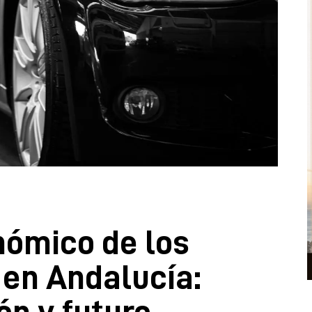
nómico de los
 en Andalucía:
ón y futuro