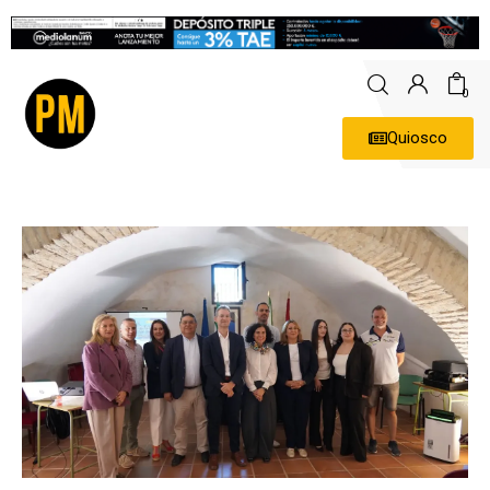
0
Quiosco
Actualidad
Política
Economía
Empresas
Entrevistas
Expertos