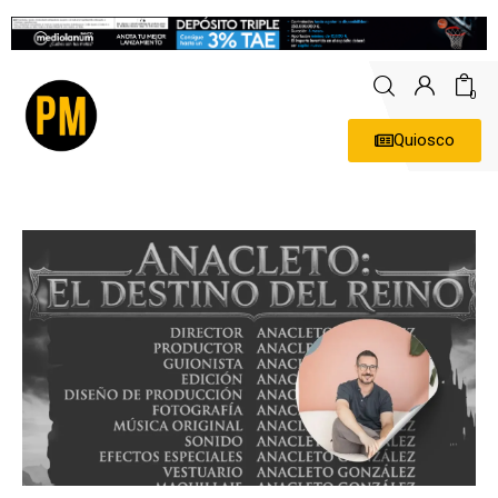
0
Quiosco
Actualidad
Política
Economía
Empresas
Entrevistas
Expertos