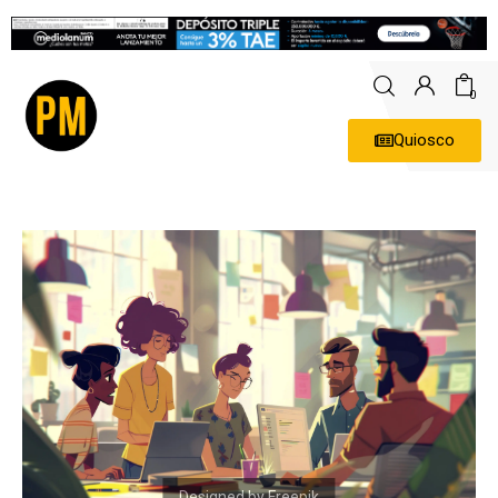
0
Quiosco
Actualidad
Política
Economía
Empresas
Entrevistas
Expertos