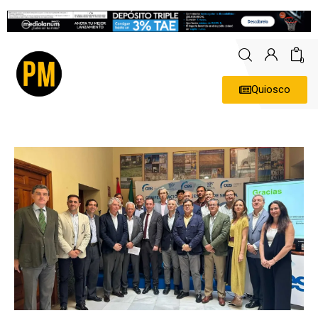
0
Quiosco
Actualidad
Política
Economía
Empresas
Entrevistas
Expertos