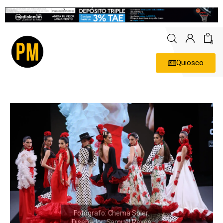
0
Quiosco
Actualidad
Política
Economía
Empresas
Entrevistas
Expertos