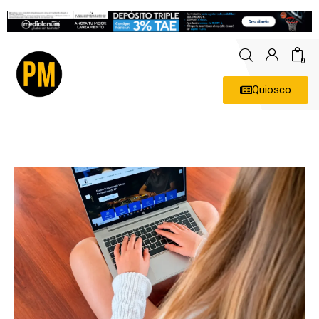
0
Quiosco
Actualidad
Política
Economía
Empresas
Entrevistas
Expertos