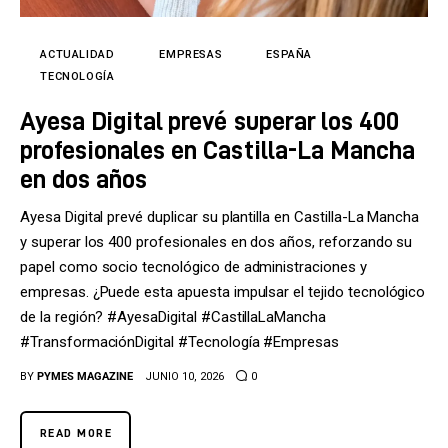
Tecnología
Cultura
ACTUALIDAD
EMPRESAS
ESPAÑA
TECNOLOGÍA
LifeStyle
Ayesa Digital prevé superar los 400
profesionales en Castilla-La Mancha
Directorio
en dos años
Ayesa Digital prevé duplicar su plantilla en Castilla-La Mancha
y superar los 400 profesionales en dos años, reforzando su
papel como socio tecnológico de administraciones y
empresas. ¿Puede esta apuesta impulsar el tejido tecnológico
de la región? #AyesaDigital #CastillaLaMancha
#TransformaciónDigital #Tecnología #Empresas
BY
PYMES MAGAZINE
JUNIO 10, 2026
0
READ MORE