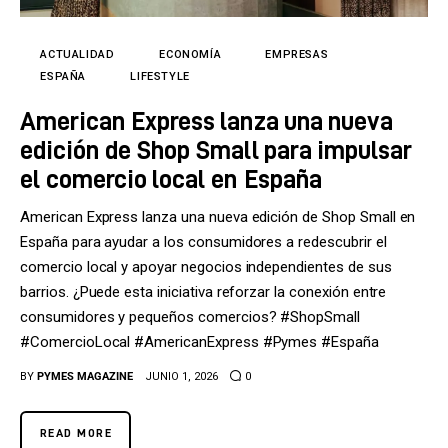
Tecnología
Cultura
ACTUALIDAD
ECONOMÍA
EMPRESAS
ESPAÑA
LIFESTYLE
LifeStyle
American Express lanza una nueva
edición de Shop Small para impulsar
Directorio
el comercio local en España
American Express lanza una nueva edición de Shop Small en
España para ayudar a los consumidores a redescubrir el
comercio local y apoyar negocios independientes de sus
barrios. ¿Puede esta iniciativa reforzar la conexión entre
consumidores y pequeños comercios? #ShopSmall
#ComercioLocal #AmericanExpress #Pymes #España
BY
PYMES MAGAZINE
JUNIO 1, 2026
0
READ MORE