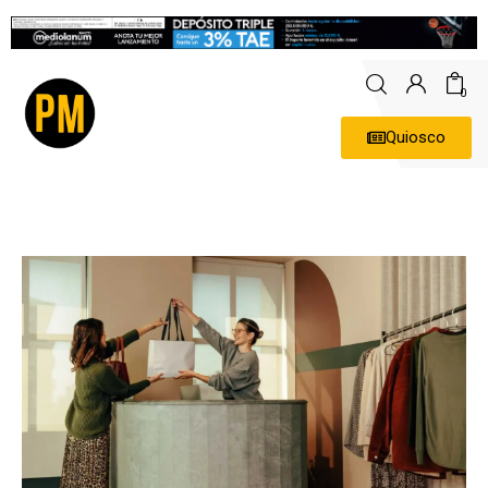
0
Quiosco
Actualidad
Política
Economía
Empresas
Entrevistas
Expertos