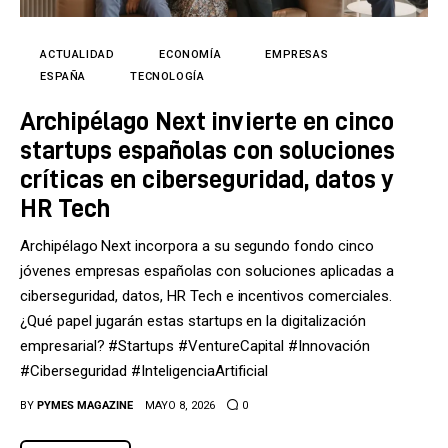
Tecnología
Cultura
ACTUALIDAD
ECONOMÍA
EMPRESAS
ESPAÑA
TECNOLOGÍA
LifeStyle
Archipélago Next invierte en cinco
startups españolas con soluciones
Directorio
críticas en ciberseguridad, datos y
HR Tech
Archipélago Next incorpora a su segundo fondo cinco
jóvenes empresas españolas con soluciones aplicadas a
ciberseguridad, datos, HR Tech e incentivos comerciales.
¿Qué papel jugarán estas startups en la digitalización
empresarial? #Startups #VentureCapital #Innovación
#Ciberseguridad #InteligenciaArtificial
BY
PYMES MAGAZINE
MAYO 8, 2026
0