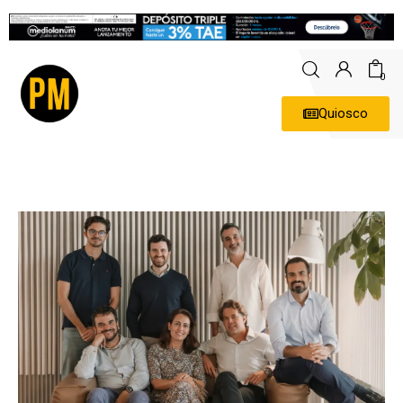
0
Quiosco
Actualidad
Política
Economía
Empresas
Entrevistas
Expertos