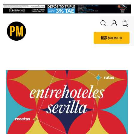
0
Quiosco
Actualidad
Política
Economía
Empresas
Entrevistas
Expertos