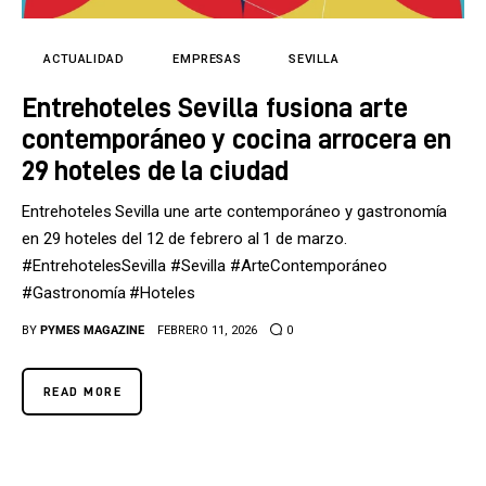
Tecnología
Cultura
ACTUALIDAD
EMPRESAS
SEVILLA
Entrehoteles Sevilla fusiona arte
LifeStyle
contemporáneo y cocina arrocera en
Directorio
29 hoteles de la ciudad
Entrehoteles Sevilla une arte contemporáneo y gastronomía
en 29 hoteles del 12 de febrero al 1 de marzo.
#EntrehotelesSevilla #Sevilla #ArteContemporáneo
#Gastronomía #Hoteles
BY
PYMES MAGAZINE
FEBRERO 11, 2026
0
READ MORE