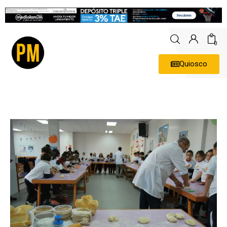
0
Quiosco
Actualidad
Política
Economía
Empresas
Entrevistas
Expertos