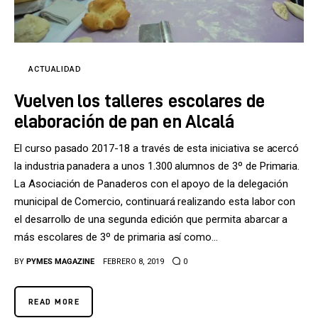
Tecnología
Cultura
ACTUALIDAD
LifeStyle
Vuelven los talleres escolares de
Directorio
elaboración de pan en Alcalá
El curso pasado 2017-18 a través de esta iniciativa se acercó
la industria panadera a unos 1.300 alumnos de 3º de Primaria.
La Asociación de Panaderos con el apoyo de la delegación
municipal de Comercio, continuará realizando esta labor con
el desarrollo de una segunda edición que permita abarcar a
más escolares de 3º de primaria así como…
BY
PYMES MAGAZINE
FEBRERO 8, 2019
0
READ MORE