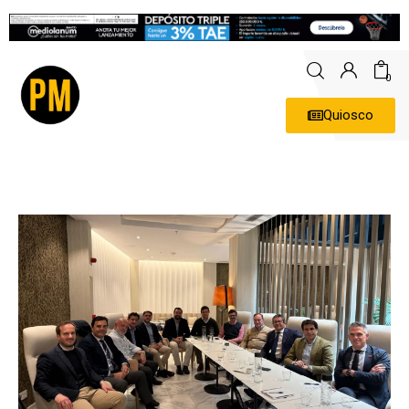
0
Quiosco
Actualidad
Política
Economía
Empresas
Entrevistas
Expertos