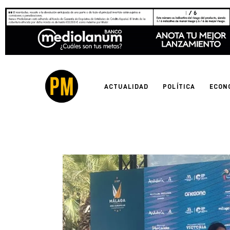
Actualidad
Política
Economía
ACTUALIDAD
POLÍTICA
ECON
Empresas
Entrevistas
Expertos
Tecnología
Cultura
LifeStyle