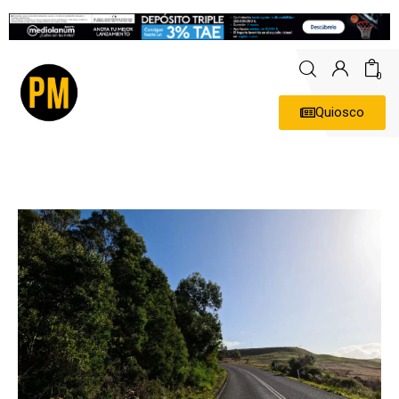
0
Quiosco
Actualidad
Política
Economía
Empresas
Entrevistas
Expertos