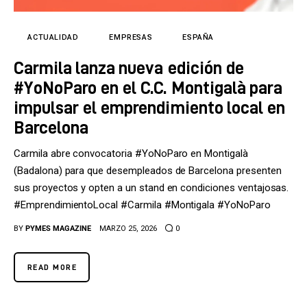
Tecnología
Cultura
ACTUALIDAD
EMPRESAS
ESPAÑA
Carmila lanza nueva edición de
LifeStyle
#YoNoParo en el C.C. Montigalà para
Directorio
impulsar el emprendimiento local en
Barcelona
Carmila abre convocatoria #YoNoParo en Montigalà
(Badalona) para que desempleados de Barcelona presenten
sus proyectos y opten a un stand en condiciones ventajosas.
#EmprendimientoLocal #Carmila #Montigala #YoNoParo
BY
PYMES MAGAZINE
MARZO 25, 2026
0
READ MORE