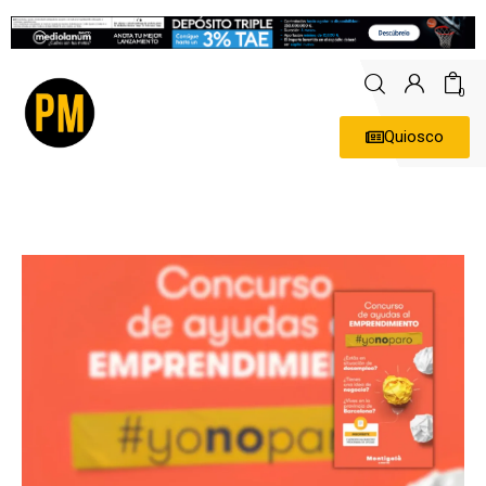
0
Quiosco
Actualidad
Política
Economía
Empresas
Entrevistas
Expertos