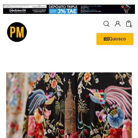
0
Quiosco
Actualidad
Política
Economía
Empresas
Entrevistas
Expertos