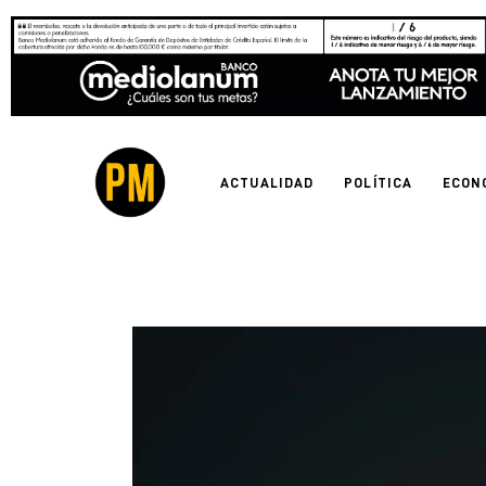
Actualidad
Política
Economía
ACTUALIDAD
POLÍTICA
ECON
Empresas
Entrevistas
Expertos
Tecnología
Cultura
LifeStyle