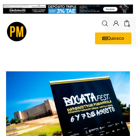
0
Quiosco
Actualidad
Política
Economía
Empresas
Entrevistas
Expertos