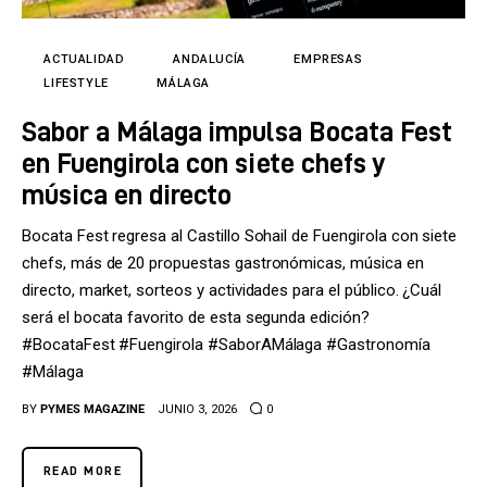
Tecnología
Cultura
ACTUALIDAD
ANDALUCÍA
EMPRESAS
LIFESTYLE
MÁLAGA
LifeStyle
Sabor a Málaga impulsa Bocata Fest
en Fuengirola con siete chefs y
Directorio
música en directo
Bocata Fest regresa al Castillo Sohail de Fuengirola con siete
chefs, más de 20 propuestas gastronómicas, música en
directo, market, sorteos y actividades para el público. ¿Cuál
será el bocata favorito de esta segunda edición?
#BocataFest #Fuengirola #SaborAMálaga #Gastronomía
#Málaga
BY
PYMES MAGAZINE
JUNIO 3, 2026
0
READ MORE