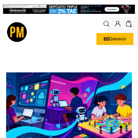
0
Quiosco
Actualidad
Política
Economía
Empresas
Entrevistas
Expertos