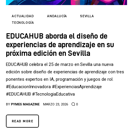
Tecnología
Cultura
ACTUALIDAD
ANDALUCÍA
SEVILLA
TECNOLOGÍA
LifeStyle
EDUCAHUB aborda el diseño de
experiencias de aprendizaje en su
Directorio
próxima edición en Sevilla
EDUCAHUB celebra el 25 de marzo en Sevilla una nueva
edición sobre diseño de experiencias de aprendizaje con tres
ponentes expertos en IA, programación y juegos de rol.
#EducacionInnovadora #ExperienciasAprendizaje
#EDUCAHUB #TecnologiaEducativa
BY
PYMES MAGAZINE
MARZO 23, 2026
0
READ MORE