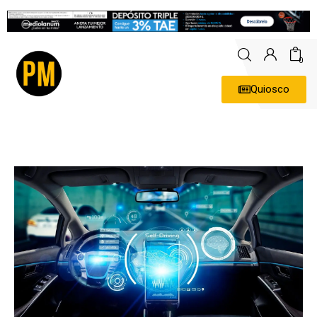
0
Quiosco
Actualidad
Política
Economía
Empresas
Entrevistas
Expertos