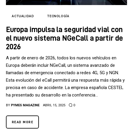
Tecnología
Cultura
ACTUALIDAD
TECNOLOGÍA
Europa impulsa la seguridad vial con
LifeStyle
el nuevo sistema NGeCall a partir de
Directorio
2026
A partir de enero de 2026, todos los nuevos vehículos en
Europa deberán incluir NGeCall, un sistema avanzado de
llamadas de emergencia conectado a redes 4G, 5G y NGN.
Esta evolución del eCall permitirá una respuesta más rápida y
precisa en caso de accidente. La empresa española CESTEL
ha presentado su desarrollo en la conferencia…
BY
PYMES MAGAZINE
ABRIL 15, 2025
0
READ MORE