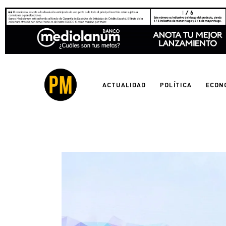
Actualidad
Política
Economía
ACTUALIDAD
POLÍTICA
ECON
Empresas
Entrevistas
Expertos
Tecnología
Cultura
LifeStyle