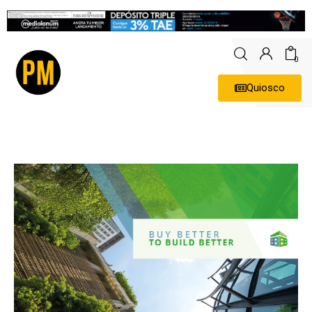
0
Quiosco
Actualidad
Política
Economía
Empresas
Entrevistas
Expertos