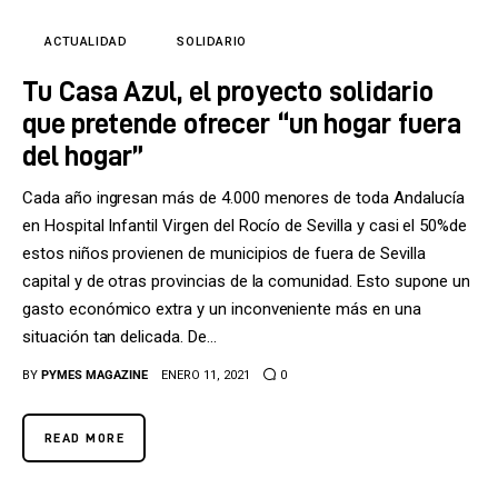
Tecnología
ACTUALIDAD
SOLIDARIO
Cultura
Tu Casa Azul, el proyecto solidario
LifeStyle
que pretende ofrecer “un hogar fuera
del hogar”
Directorio
Cada año ingresan más de 4.000 menores de toda Andalucía
en Hospital Infantil Virgen del Rocío de Sevilla y casi el 50%de
estos niños provienen de municipios de fuera de Sevilla
capital y de otras provincias de la comunidad. Esto supone un
gasto económico extra y un inconveniente más en una
situación tan delicada. De…
BY
PYMES MAGAZINE
ENERO 11, 2021
0
READ MORE