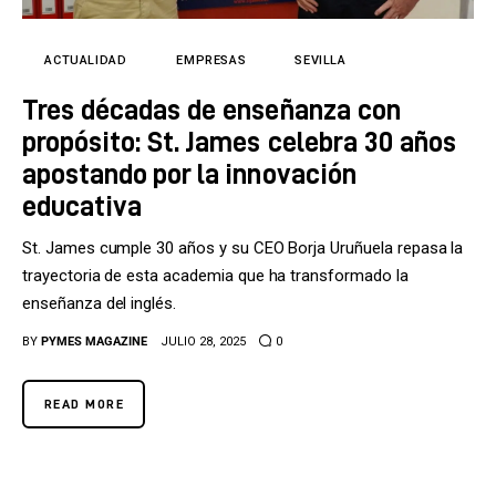
Tecnología
Cultura
ACTUALIDAD
EMPRESAS
SEVILLA
Tres décadas de enseñanza con
LifeStyle
propósito: St. James celebra 30 años
Directorio
apostando por la innovación
educativa
St. James cumple 30 años y su CEO Borja Uruñuela repasa la
trayectoria de esta academia que ha transformado la
enseñanza del inglés.
BY
PYMES MAGAZINE
JULIO 28, 2025
0
READ MORE