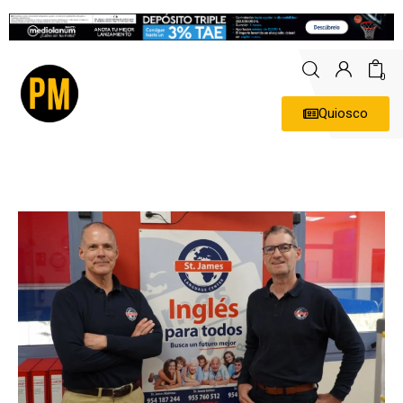
0
Quiosco
Actualidad
Política
Economía
Empresas
Entrevistas
Expertos