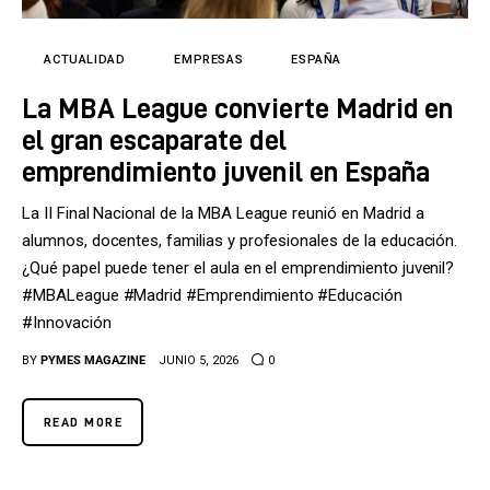
Tecnología
Cultura
ACTUALIDAD
EMPRESAS
ESPAÑA
La MBA League convierte Madrid en
LifeStyle
el gran escaparate del
Directorio
emprendimiento juvenil en España
La II Final Nacional de la MBA League reunió en Madrid a
alumnos, docentes, familias y profesionales de la educación.
¿Qué papel puede tener el aula en el emprendimiento juvenil?
#MBALeague #Madrid #Emprendimiento #Educación
#Innovación
BY
PYMES MAGAZINE
JUNIO 5, 2026
0
READ MORE