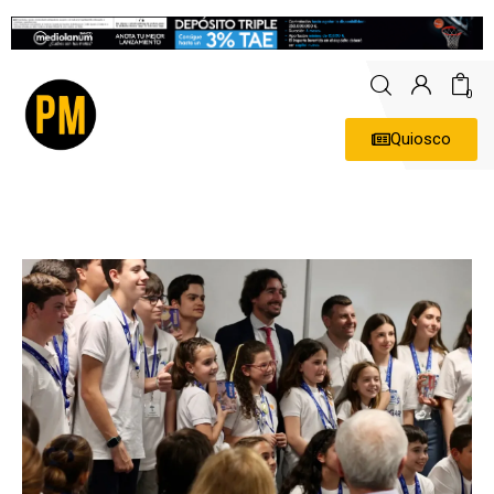
0
Quiosco
Actualidad
Política
Economía
Empresas
Entrevistas
Expertos