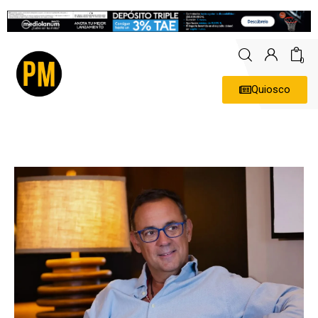
0
Quiosco
Actualidad
Política
Economía
Empresas
Entrevistas
Expertos