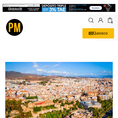
0
Quiosco
Actualidad
Política
Economía
Empresas
Entrevistas
Expertos