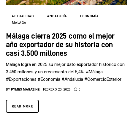
Tecnología
Cultura
ACTUALIDAD
ANDALUCÍA
ECONOMÍA
MÁLAGA
LifeStyle
Málaga cierra 2025 como el mejor
año exportador de su historia con
Directorio
casi 3.500 millones
Málaga logra en 2025 su mejor dato exportador histórico con
3.450 millones y un crecimiento del 5,4%. #Málaga
#Exportaciones #Economía #Andalucía #ComercioExterior
BY
PYMES MAGAZINE
FEBRERO 20, 2026
0
READ MORE