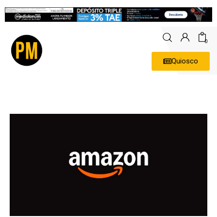
0
Quiosco
Actualidad
Política
Economía
Empresas
Entrevistas
Expertos