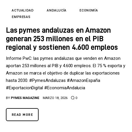
Tecnología
ACTUALIDAD
ANDALUCÍA
ECONOMÍA
Cultura
EMPRESAS
Las pymes andaluzas en Amazon
LifeStyle
generan 253 millones en el PIB
Directorio
regional y sostienen 4.600 empleos
Informe PwC: las pymes andaluzas que venden en Amazon
aportan 253 millones al PIB y 4.600 empleos. El 75 % exporta y
Amazon se marca el objetivo de duplicar las exportaciones
hasta 2030. #PymesAndaluzas #AmazonEspaña
#ExportacionDigital #EconomiaAndalucia
BY
PYMES MAGAZINE
MARZO 18, 2026
0
READ MORE